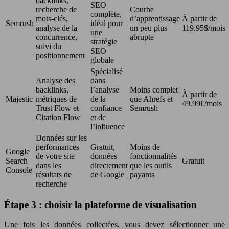
backlinks,
SEO
recherche de
Courbe
complète,
mots-clés,
d’apprentissage
À partir de
Semrush
idéal pour
analyse de la
un peu plus
119.95$/mois
une
concurrence,
abrupte
stratégie
suivi du
SEO
positionnement
globale
Spécialisé
Analyse des
dans
backlinks,
l’analyse
Moins complet
À partir de
Majestic
métriques de
de la
que Ahrefs et
49.99€/mois
Trust Flow et
confiance
Semrush
Citation Flow
et de
l’influence
Données sur les
performances
Gratuit,
Moins de
Google
de votre site
données
fonctionnalités
Search
Gratuit
dans les
directement
que les outils
Console
résultats de
de Google
payants
recherche
Étape 3 : choisir la plateforme de visualisation
Une fois les données collectées, vous devez sélectionner une