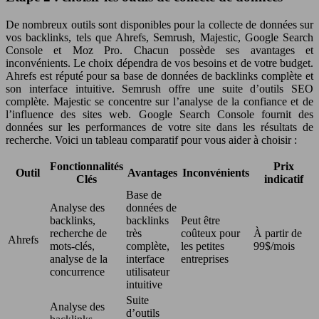
De nombreux outils sont disponibles pour la collecte de données sur
vos backlinks, tels que Ahrefs, Semrush, Majestic, Google Search
Console et Moz Pro. Chacun possède ses avantages et
inconvénients. Le choix dépendra de vos besoins et de votre budget.
Ahrefs est réputé pour sa base de données de backlinks complète et
son interface intuitive. Semrush offre une suite d’outils SEO
complète. Majestic se concentre sur l’analyse de la confiance et de
l’influence des sites web. Google Search Console fournit des
données sur les performances de votre site dans les résultats de
recherche. Voici un tableau comparatif pour vous aider à choisir :
Fonctionnalités
Prix
Outil
Avantages
Inconvénients
Clés
indicatif
Base de
Analyse des
données de
backlinks,
backlinks
Peut être
recherche de
très
coûteux pour
À partir de
Ahrefs
mots-clés,
complète,
les petites
99$/mois
analyse de la
interface
entreprises
concurrence
utilisateur
intuitive
Suite
Analyse des
d’outils