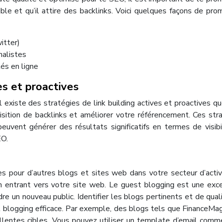
ible et qu’il attire des backlinks. Voici quelques façons de pro
itter)
nalistes
és en ligne
es et proactives
l existe des stratégies de link building actives et proactives q
sition de backlinks et améliorer votre référencement. Ces str
peuvent générer des résultats significatifs en termes de visibi
EO.
es pour d’autres blogs et sites web dans votre secteur d’activ
en entrant vers votre site web. Le guest blogging est une exc
dre un nouveau public. Identifier les blogs pertinents et de qual
 blogging efficace. Par exemple, des blogs tels que FinanceMa
lentes cibles. Vous pouvez utiliser un template d’email comme