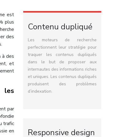
gne est
8% plus
Contenu dupliqué
cherche
éer des
Les moteurs de recherche
.
perfectionnent leur stratégie pour
traquer les contenus dupliqués
n à des
dans le but de proposer aux
ent, et
internautes des informations riches
ncement
et uniques. Les contenus dupliqués
produisent des problèmes
 les
d’indexation.
ent par
ofondie
 trafic
Responsive design
ssie en