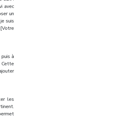
vi avec
oser un
je suis
 [Votre
 puis à
. Cette
ajouter
ter les
tinent.
 permet