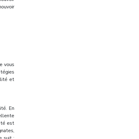
mouvoir
ue vous
atégies
lité et
ité. En
ellente
ité est
gnates,
 suit :