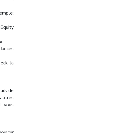
emple:
’Equity
on.
ndances
eck, la
eurs de
 titres
et vous
mouvoir