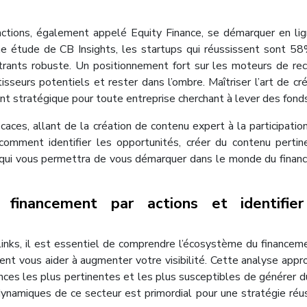
 actions, également appelé Equity Finance, se démarquer en li
 une étude de CB Insights, les startups qui réussissent sont 5
ntrants robuste. Un positionnement fort sur les moteurs de re
tisseurs potentiels et rester dans l’ombre. Maîtriser l’art de cr
nt stratégique pour toute entreprise cherchant à lever des fonds
caces, allant de la création de contenu expert à la participatio
comment identifier les opportunités, créer du contenu pertin
ng qui vous permettra de vous démarquer dans le monde du fina
financement par actions et identifier
links, il est essentiel de comprendre l’écosystème du financem
uvent vous aider à augmenter votre visibilité. Cette analyse appr
nces les plus pertinentes et les plus susceptibles de générer du
dynamiques de ce secteur est primordial pour une stratégie réu