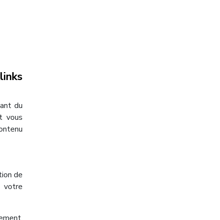
links
éant du
et vous
contenu
tion de
 votre
cement,