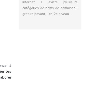
Internet. Il existe plusieurs
catégories de noms de domaines :
gratuit, payant, 1er, 2e niveau…
encer à
ier les
laborer