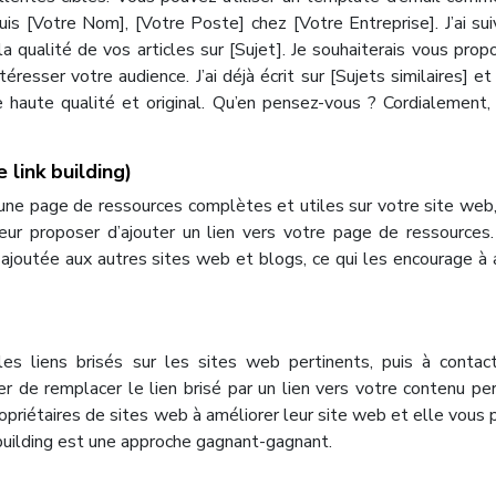
uis [Votre Nom], [Votre Poste] chez [Votre Entreprise]. J’ai sui
la qualité de vos articles sur [Sujet]. Je souhaiterais vous prop
téresser votre audience. J’ai déjà écrit sur [Sujets similaires] et 
e haute qualité et original. Qu’en pensez-vous ? Cordialement,
 link building)
r une page de ressources complètes et utiles sur votre site web,
eur proposer d’ajouter un lien vers votre page de ressources
r ajoutée aux autres sites web et blogs, ce qui les encourage à 
 les liens brisés sur les sites web pertinents, puis à contac
r de remplacer le lien brisé par un lien vers votre contenu per
propriétaires de sites web à améliorer leur site web et elle vous
k building est une approche gagnant-gagnant.