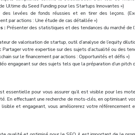
uide Ultime du Seed Funding pour les Startups Innovantes »)
 des levées de fonds réussies et en tirer des leçons. (Ex
nt par actions : Une étude de cas détaillée »)
s :
Présenter des statistiques et des tendances du marché de l
ateur de valorisation de startup, outil d’analyse de l’equity diluti
 :
Partager votre expertise sur des sujets d’actualité ou des te
hain sur le financement par actions : Opportunités et défis »)
déo engageant sur des sujets tels que la préparation d’un pitch d
t essentielle pour vous assurer qu’il est visible pour les mot
lité. En effectuant une recherche de mots-clés, en optimisant vos
u lisible et engageant, vous améliorerez votre référencement 
te qualité et optimisé pour le SEO, il est important de le pro