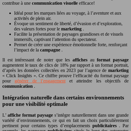
contribue à une
communication visuelle
efficace!
Idéal pour les marques liées au voyage, à l’aventure et aux
activités de plein air.
Évoque un sentiment de liberté, d’évasion et d’exploration,
des valeurs fortes pour le
marketing
.
Facilite la présentation de paysages grandioses et de visuels
immersifs, captivant l’attention du spectateur.
Permet de créer une expérience émotionnelle forte, renforçant
l’impact de la
campagne
.
Il est intéressant de noter que les
affiches
au
format paysage
augmentent le taux de clics de 18% par rapport à un format portrait,
d’après les données collectées en 2023 par l’agence de
marketing
« Click Insights ». Ce chiffre prouve l’efficacité du format paysage
pour
générer de l’engagement
et atteindre les objectifs de
communication
.
Intégration naturelle dans certains environnements
pour une visibilité optimale
L’
affiche format paysage
s’intègre naturellement dans une grande
variété d’environnements, ce qui en fait un choix particulièrement
pertinent pour certains types d’emplacements
publicitaires
. Par
exemple, les panneaux
publicitaires
situés le long des autoroutes