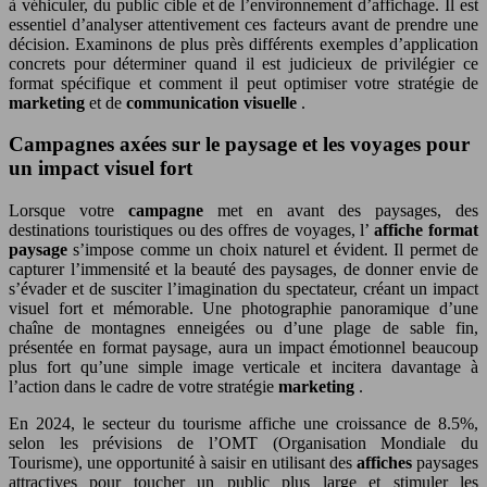
à véhiculer, du public cible et de l’environnement d’affichage. Il est
essentiel d’analyser attentivement ces facteurs avant de prendre une
décision. Examinons de plus près différents exemples d’application
concrets pour déterminer quand il est judicieux de privilégier ce
format spécifique et comment il peut optimiser votre stratégie de
marketing
et de
communication visuelle
.
Campagnes axées sur le paysage et les voyages pour
un impact visuel fort
Lorsque votre
campagne
met en avant des paysages, des
destinations touristiques ou des offres de voyages, l’
affiche format
paysage
s’impose comme un choix naturel et évident. Il permet de
capturer l’immensité et la beauté des paysages, de donner envie de
s’évader et de susciter l’imagination du spectateur, créant un impact
visuel fort et mémorable. Une photographie panoramique d’une
chaîne de montagnes enneigées ou d’une plage de sable fin,
présentée en format paysage, aura un impact émotionnel beaucoup
plus fort qu’une simple image verticale et incitera davantage à
l’action dans le cadre de votre stratégie
marketing
.
En 2024, le secteur du tourisme affiche une croissance de 8.5%,
selon les prévisions de l’OMT (Organisation Mondiale du
Tourisme), une opportunité à saisir en utilisant des
affiches
paysages
attractives pour toucher un public plus large et stimuler les