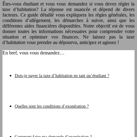
Êtes-vous étudiant et vous vous demandez si vous devez régler la
taxe d’habitation? La réponse est nuancée et dépend de divers
facteurs. Ce guide détaillé vous expliquera les règles générales, les
conditions d’allègement, les démarches à suivre, ainsi que les
différentes aides financières disponibles. Notre objectif est de vous
donner toutes les informations nécessaires pour comprendre votre
situation et optimiser vos finances. Ne laissez pas la taxe
d’habitation vous prendre au dépourvu, anticipez et agissez !
En bref, vous vous demandez…
Dois-je payer la taxe d’habitation en tant qu’étudiant ?
Quelles sont les conditions d’exonération ?
Comment faire ma demande d’exonération ?