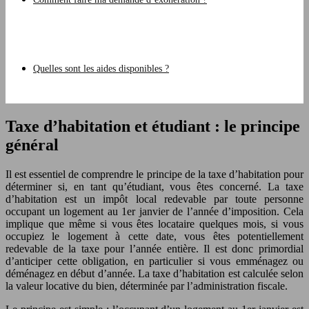
Quelles sont les aides disponibles ?
Taxe d’habitation et étudiant : le principe
général
Il est essentiel de comprendre le principe de la taxe d’habitation pour
déterminer si, en tant qu’étudiant, vous êtes concerné. La taxe
d’habitation est un impôt local redevable par toute personne
occupant un logement au 1er janvier de l’année d’imposition. Cela
implique que même si vous êtes locataire quelques mois, si vous
occupiez le logement à cette date, vous êtes potentiellement
redevable de la taxe pour l’année entière. Il est donc primordial
d’anticiper cette obligation, en particulier si vous emménagez ou
déménagez en début d’année. La taxe d’habitation est calculée selon
la valeur locative du bien, déterminée par l’administration fiscale.