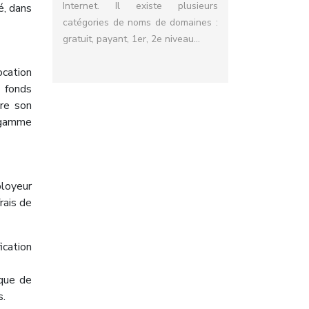
Internet. Il existe plusieurs
é, dans
catégories de noms de domaines :
gratuit, payant, 1er, 2e niveau…
ocation
s fonds
dre son
e gamme
ployeur
rais de
ication
sque de
s.