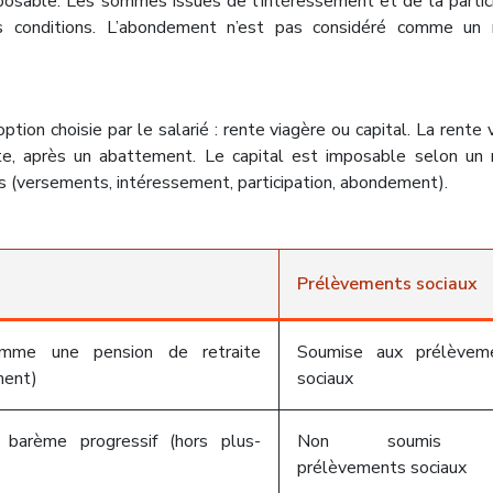
posable. Les sommes issues de l’intéressement et de la partic
s conditions. L’abondement n’est pas considéré comme un 
tion choisie par le salarié : rente viagère ou capital. La rente 
e, après un abattement. Le capital est imposable selon un 
s (versements, intéressement, participation, abondement).
Prélèvements sociaux
omme une pension de retraite
Soumise aux prélèvem
ment)
sociaux
 barème progressif (hors plus-
Non soumis a
prélèvements sociaux