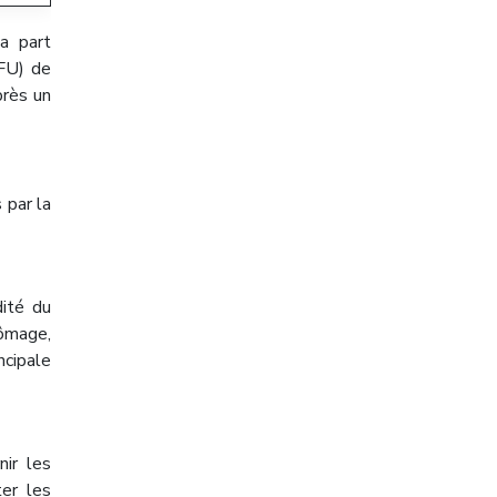
a part
PFU) de
près un
 par la
dité du
hômage,
ncipale
ir les
er les