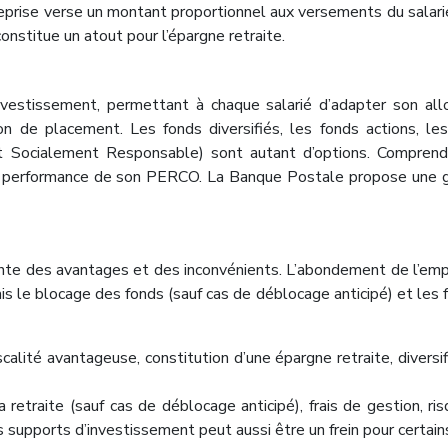
reprise verse un montant proportionnel aux versements du salari
onstitue un atout pour l’épargne retraite.
vestissement, permettant à chaque salarié d’adapter son all
zon de placement. Les fonds diversifiés, les fonds actions, le
nt Socialement Responsable) sont autant d’options. Compren
er la performance de son PERCO. La Banque Postale propose un
nte des avantages et des inconvénients. L’abondement de l’em
is le blocage des fonds (sauf cas de déblocage anticipé) et les f
alité avantageuse, constitution d’une épargne retraite, diversif
 retraite (sauf cas de déblocage anticipé), frais de gestion, ri
s supports d’investissement peut aussi être un frein pour certain