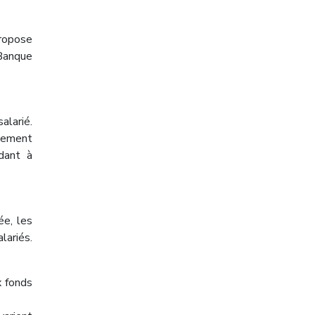
propose
 Banque
alarié.
nement
ndant à
ée, les
lariés.
x fonds