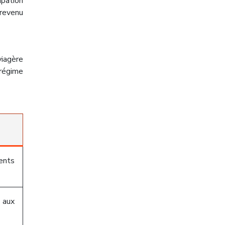
ipation
revenu
viagère
régime
ents
ux