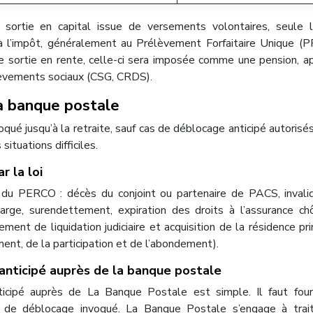
 sortie en capital issue de versements volontaires, seule l
à l’impôt, généralement au Prélèvement Forfaitaire Unique (
e sortie en rente, celle-ci sera imposée comme une pension, a
èvements sociaux (CSG, CRDS).
a banque postale
ué jusqu’à la retraite, sauf cas de déblocage anticipé autorisés
situations difficiles.
r la loi
 du PERCO : décès du conjoint ou partenaire de PACS, invali
charge, surendettement, expiration des droits à l’assurance c
ement de liquidation judiciaire et acquisition de la résidence pri
ent, de la participation et de l’abondement).
nticipé auprès de la banque postale
ipé auprès de La Banque Postale est simple. Il faut fourn
as de déblocage invoqué. La Banque Postale s’engage à trait