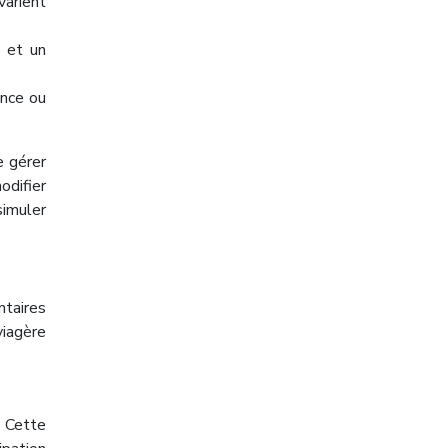
varient
e et un
ence ou
e gérer
odifier
simuler
ntaires
viagère
. Cette