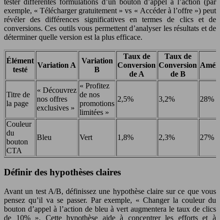
tester différentes formulations d’un bouton d’appel à l’action (par
exemple, « Télécharger gratuitement » vs « Accéder à l’offre ») peut
révéler des différences significatives en termes de clics et de
conversions. Ces outils vous permettent d’analyser les résultats et de
déterminer quelle version est la plus efficace.
Taux de
Taux de
Élément
Variation
Variation A
Conversion
Conversion
Améli
testé
B
de A
de B
« Profitez
« Découvrez
Titre de
de nos
nos offres
2,5%
3,2%
28%
la page
promotions
exclusives »
limitées »
Couleur
du
Bleu
Vert
1,8%
2,3%
27%
bouton
CTA
Définir des hypothèses claires
Avant un test A/B, définissez une hypothèse claire sur ce que vous
pensez qu’il va se passer. Par exemple, « Changer la couleur du
bouton d’appel à l’action de bleu à vert augmentera le taux de clics
de 10% ». Cette hypothèse aide à concentrer les efforts et à