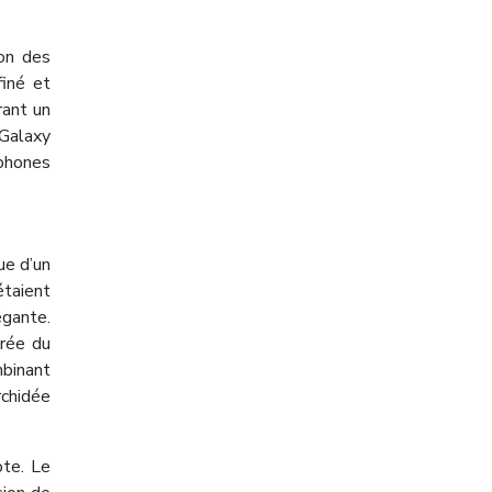
on des
iné et
rant un
 Galaxy
tphones
ue d’un
étaient
égante.
brée du
binant
rchidée
te. Le