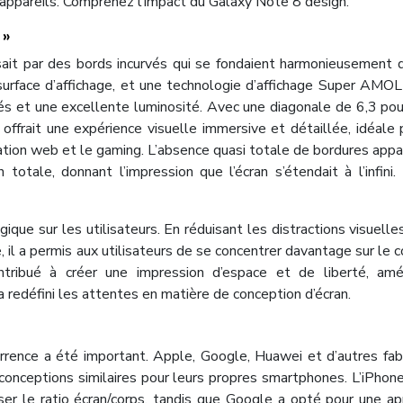
s appareils. Comprenez l’impact du Galaxy Note 8 design.
 »
isait par des bords incurvés qui se fondaient harmonieusement 
a surface d’affichage, et une technologie d’affichage Super AMO
vés et une excellente luminosité. Avec une diagonale de 6,3 po
offrait une expérience visuelle immersive et détaillée, idéale 
tion web et le gaming. L’absence quasi totale de bordures app
totale, donnant l’impression que l’écran s’étendait à l’infini. 
gique sur les utilisateurs. En réduisant les distractions visuelle
 il a permis aux utilisateurs de se concentrer davantage sur le 
ntribué à créer une impression d’espace et de liberté, amél
a redéfini les attentes en matière de conception d’écran.
ncurrence a été important. Apple, Google, Huawei et d’autres fab
onceptions similaires pour leurs propres smartphones. L’iPhone
ser le ratio écran/corps, tandis que Google a opté pour une a