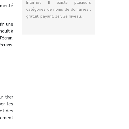
Internet. Il existe plusieurs
rimenté
catégories de noms de domaines :
gratuit, payant, 1er, 2e niveau…
rir une
nduit à
’écran.
écrans.
r tirer
ser les
 et des
èrement