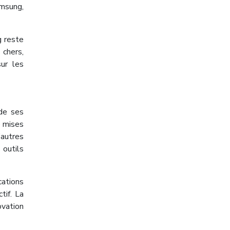
amsung,
g reste
 chers,
sur les
 de ses
é mises
’autres
 outils
cations
tif. La
ovation