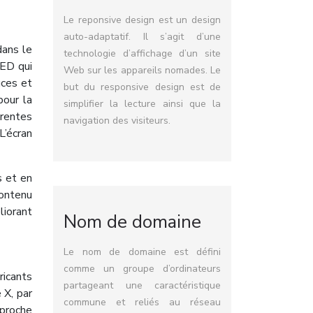
Le reponsive design est un design
auto-adaptatif. Il s’agit d’une
dans le
technologie d’affichage d’un site
LED qui
Web sur les appareils nomades. Le
uces et
but du responsive design est de
pour la
simplifier la lecture ainsi que la
arentes
navigation des visiteurs.
L’écran
s et en
contenu
iorant
Nom de domaine
Le nom de domaine est défini
comme un groupe d’ordinateurs
ricants
partageant une caractéristique
 X, par
commune et reliés au réseau
pproche