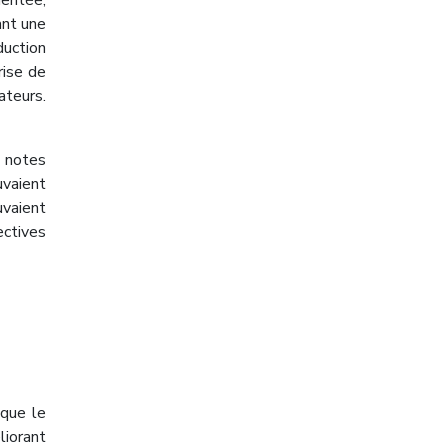
mentée,
ant une
duction
rise de
ateurs.
s notes
uvaient
uvaient
ectives
 que le
liorant