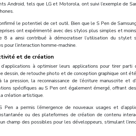
icants Android, tels que LG et Motorola, ont suivi l’exemple de S
phones.
 confirmé le potentiel de cet outil. Bien que le S Pen de Samsun
treprises ont expérimenté avec des stylos plus simples et moins
 8 a ainsi contribué à démocratiser l’utilisation du stylet 
s pour l’interaction homme-machine.
tivité et de création
d’applications à optimiser leurs applications pour tirer parti
 de dessin, de retouche photo et de conception graphique ont ét
à la pression, la reconnaissance de l’écriture manuscrite et d
ations spécifiques au S Pen ont également émergé, offrant des
a création artistique.
e S Pen a permis l’émergence de nouveaux usages et d’appli
nstantanée ou des plateformes de création de contenu interac
t un champ des possibles pour les développeurs, stimulant l’inn