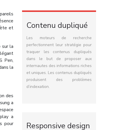
pareils
résence
Contenu dupliqué
lète et
Les moteurs de recherche
perfectionnent leur stratégie pour
 sur la
traquer les contenus dupliqués
élégant
dans le but de proposer aux
 S Pen,
internautes des informations riches
dans la
et uniques. Les contenus dupliqués
produisent des problèmes
d’indexation.
ion des
msung a
’espace
splay a
es pour
Responsive design