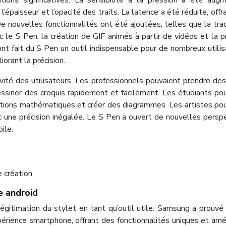
ons significatives. La sensibilité à la pression a été aug
’épaisseur et l’opacité des traits. La latence a été réduite, offr
 De nouvelles fonctionnalités ont été ajoutées, telles que la tra
le S Pen, la création de GIF animés à partir de vidéos et la p
 ont fait du S Pen un outil indispensable pour de nombreux utilis
orant la précision.
tivité des utilisateurs. Les professionnels pouvaient prendre de
ssiner des croquis rapidement et facilement. Les étudiants po
ations mathématiques et créer des diagrammes. Les artistes po
c une précision inégalée. Le S Pen a ouvert de nouvelles persp
ile.
e création
e android
égitimation du stylet en tant qu’outil utile. Samsung a prouvé
périence smartphone, offrant des fonctionnalités uniques et amé