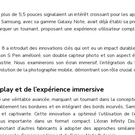
lus de 5,5 pouces signalaient un intérêt croissant pour les ap
e. Samsung, avec sa gamme Galaxy Note, avait déjà établi sa p
quer un tournant, proposant une expérience utilisateur comp
a introduit des innovations clés qui ont eu un impact durable
, son S Pen amélioré, son double capteur photo et son aspect 
ustrie. Nous examinerons son écran immersif, l’intégration du
volution de la photographie mobile, démontrant son rôle crucial 
isplay et de l’expérience immersive
té une véritable avancée, marquant un tournant dans la concept
ablement les bordures et en intégrant des bords incurvés, Sa
et captivante. Cette innovation a optimisé l’utilisation de l
plus importante dans un format compact. L’écran Infinity Di
 incitant d’autres fabricants à adopter des approches similair