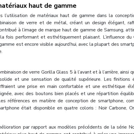
s matériaux haut de gamme
 l’utilisation de matériaux haut de gamme dans la concepti
naison de verre et de métal, créant un design élégant, raff
 contribué à l’image de marque haut de gamme de Samsung, atti
 la fois performant et esthétiquement plaisant. L’influence du
gamme est encore visible aujourd’hui, avec la plupart des smar
e.
binaison de verre Gorilla Glass 5 à l’avant et à l’arrière, ainsi q
solide et une sensation de qualité supérieure. Les finitions 
ffraient une prise en main confortable et une esthétique él
gnée, avec des boutons bien placés et une répartition équili
les références en matière de conception de smartphone, com
martphone était disponible en quatre coloris : Noir Carbone, O
lioration par rapport aux modèles précédents de la série No