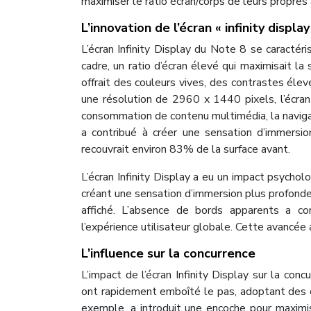
maximiser le ratio écran/corps de leurs propre
L’innovation de l’écran « infinity display
L’écran Infinity Display du Note 8 se caractér
cadre, un ratio d’écran élevé qui maximisait l
offrait des couleurs vives, des contrastes éle
une résolution de 2960 x 1440 pixels, l’écran 
consommation de contenu multimédia, la naviga
a contribué à créer une sensation d’immersion 
recouvrait environ 83% de la surface avant.
L’écran Infinity Display a eu un impact psycholo
créant une sensation d’immersion plus profonde,
affiché. L’absence de bords apparents a co
l’expérience utilisateur globale. Cette avancée 
L’influence sur la concurrence
L’impact de l’écran Infinity Display sur la co
ont rapidement emboîté le pas, adoptant des c
exemple, a introduit une encoche pour maximi