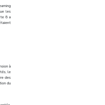
reaming
que les
ote 8 a
étaient
nsion à
tés, le
dre des
tion du