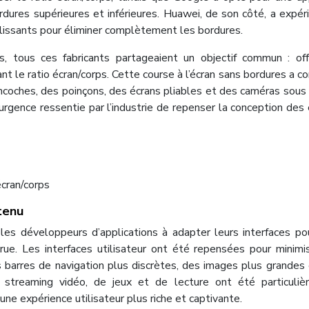
rdures supérieures et inférieures. Huawei, de son côté, a expé
issants pour éliminer complètement les bordures.
, tous ces fabricants partageaient un objectif commun : off
t le ratio écran/corps. Cette course à l’écran sans bordures a co
ncoches, des poinçons, des écrans pliables et des caméras sous l
urgence ressentie par l’industrie de repenser la conception des 
écran/corps
ntenu
 les développeurs d’applications à adapter leurs interfaces pou
crue. Les interfaces utilisateur ont été repensées pour minimi
s barres de navigation plus discrètes, des images plus grandes
e streaming vidéo, de jeux et de lecture ont été particuli
une expérience utilisateur plus riche et captivante.