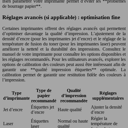
Bien paramétrer votre imprimante permet d’éviter les **problèmes
de bourrage papier**.
Réglages avancés (si applicable) : optimisation fine
Certaines imprimantes offrent des réglages avancés qui permettent
d’optimiser davantage la qualité d’impression. L’ajustement de la
densité d’encre (pour les imprimantes jet d’encre) et le réglage de la
température de fusion du toner (pour les imprimantes laser) peuvent
améliorer la netteté et la durabilité des impressions. Consultez le
manuel de votre imprimante pour connaître les options disponibles et
les réglages recommandés. Pour les utilisateurs avancés, explorer les
options de calibration des couleurs peut aussi être intéressant afin de
garantir une **qualité impression étiquettes** optimale. La
calibration permet de garantir une restitution fidèle des couleurs à
l’impression.
Type de
Qualité
Type
Réglages
papier
d’impression
d’imprimante
supplémentaires
recommandé
recommandée
Étiquettes jet
Ajuster la densité
Jet d’encre
Haute qualité
d’encre
d’encre
Régler la
Étiquettes
Normal ou haute
Laser
température de
laser
qualité