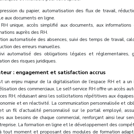
ession du papier, automatisation des flux de travail, réduct
ile aux documents en ligne.
il RH unique, accès simplifié aux documents, aux informations
mations auprès des RH.
tion automatisée des absences, suivi des temps de travail, cal
uction des erreurs manuelles.
ivi automatisé des obligations légales et réglementaires, 
ion des risques juridiques.
ateur : engagement et satisfaction accrus
st un enjeu majeur de la digitalisation de l’espace RH et a un
fidélisation des commerciaux. Le self-service RH offre un accès a
ices RH, réduisant ainsi les sollicitations répétitives aux équipe
omie et en réactivité. La communication personnalisée et cibl
t un fil d’actualité personnalisé sur le portail employé, ass
ées aux besoins de chaque commercial, renforçant ainsi leur se
treprise. La formation en ligne et le développement des compé
e à tout moment et proposant des modules de formation adap