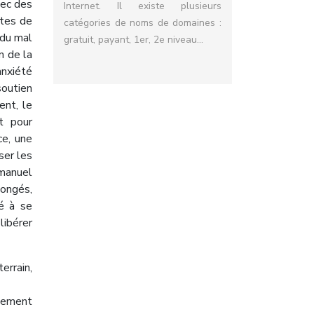
vec des
Internet. Il existe plusieurs
otes de
catégories de noms de domaines :
 du mal
gratuit, payant, 1er, 2e niveau…
n de la
anxiété
soutien
ent, le
t pour
ce, une
ser les
 manuel
congés,
té à se
libérer
errain,
gnement