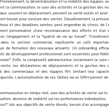
Premièrement, la décentralisation et la mobilité des équipes, a
t la communication, le suivi des activités et la gestion des n
aux, souvent en déplacement, peuvent se sentir isolés et avoir
 ont besoin pour conclure des ventes. Deuxièmement, la pressio
ieux et des deadlines serrées, peut engendrer du stress, de l’
ent personnalisé, d’une reconnaissance des efforts et d’un 
ion, l’engagement et la *qualité de vie au travail*. Troisièmem
t dans le secteur commercial, représente un coût importan
que de formation des nouveaux arrivants. Un onboarding effica
ités de développement professionnel sont essentiels pour fidéli
sonnel*. Enfin, la complexité administrative, notamment le suivi
 vente, les déclarations de déplacements et la gestion des 
ail des commerciaux et des équipes RH, limitant leur capaci
r ajoutée. L’automatisation de ces tâches via un SIRH permet de 
communication en temps réel, suivi des activités de vente sur le t
lles, absence de visibilité sur les performances individuelles.
nout* liés aux objectifs de vente élevés, besoin d’un accompa