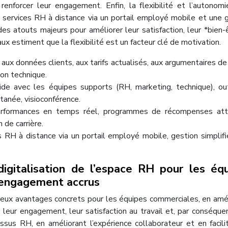
enforcer leur engagement. Enfin, la flexibilité et l’autonom
aux services RH à distance via un portail employé mobile et une 
s atouts majeurs pour améliorer leur satisfaction, leur *bien-
ux estiment que la flexibilité est un facteur clé de motivation.
 aux données clients, aux tarifs actualisés, aux argumentaires de
on technique.
uide avec les équipes supports (RH, marketing, technique), ou
tanée, visioconférence.
erformances en temps réel, programmes de récompenses attra
 de carrière.
s RH à distance via un portail employé mobile, gestion simplif
igitalisation de l’espace RH pour les éq
 engagement accrus
breux avantages concrets pour les équipes commerciales, en amé
, leur engagement, leur satisfaction au travail et, par conséquen
sus RH, en améliorant l’expérience collaborateur et en facili