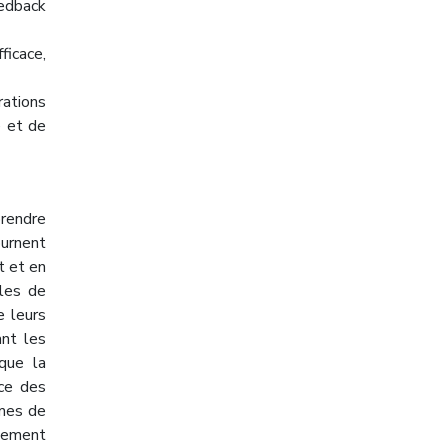
eedback
ficace,
rations
e et de
prendre
ournent
t et en
èles de
e leurs
ant les
 que la
nce des
mmes de
alement