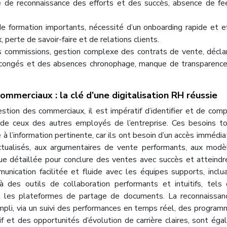
e de reconnaissance des efforts et des succès, absence de f
 formation importants, nécessité d’un onboarding rapide et ef
, perte de savoir-faire et de relations clients.
es commissions, gestion complexe des contrats de vente, décla
 congés et des absences chronophage, manque de transparenc
commerciaux : la clé d’une digitalisation RH réussie
stion des commerciaux, il est impératif d’identifier et de com
s de ceux des autres employés de l’entreprise. Ces besoins t
e à l’information pertinente, car ils ont besoin d’un accès immédia
actualisés, aux argumentaires de vente performants, aux mod
ue détaillée pour conclure des ventes avec succès et atteindr
unication facilitée et fluide avec les équipes supports, inclu
 des outils de collaboration performants et intuitifs, tels
et les plateformes de partage de documents. La reconnaissa
ompli, via un suivi des performances en temps réel, des progra
f et des opportunités d’évolution de carrière claires, sont ég