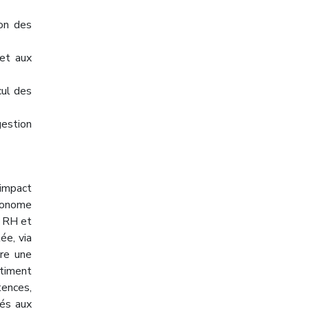
ion des
 et aux
cul des
gestion
 impact
utonome
s RH et
ée, via
ure une
ntiment
tences,
tés aux