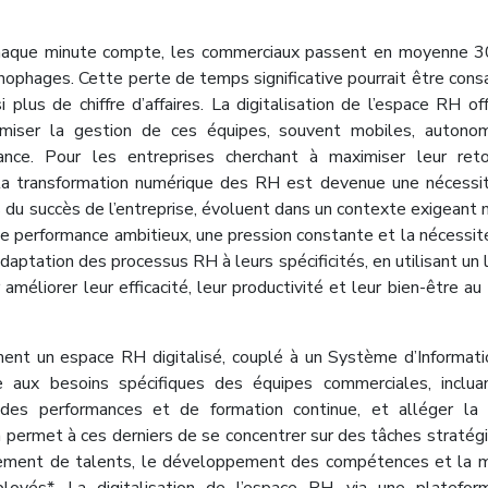
 chaque minute compte, les commerciaux passent en moyenne 
nophages. Cette perte de temps significative pourrait être cons
 plus de chiffre d’affaires. La digitalisation de l’espace RH of
imiser la gestion de ces équipes, souvent mobiles, autono
nce. Pour les entreprises cherchant à maximiser leur reto
la transformation numérique des RH est devenue une nécessi
rs du succès de l’entreprise, évoluent dans un contexte exigeant
de performance ambitieux, une pression constante et la nécessit
aptation des processus RH à leurs spécificités, en utilisant un l
éliorer leur efficacité, leur productivité et leur bien-être au t
ent un espace RH digitalisé, couplé à un Système d’Informat
 aux besoins spécifiques des équipes commerciales, inclua
 des performances et de formation continue, et alléger la 
 permet à ces derniers de se concentrer sur des tâches stratég
rutement de talents, le développement des compétences et la 