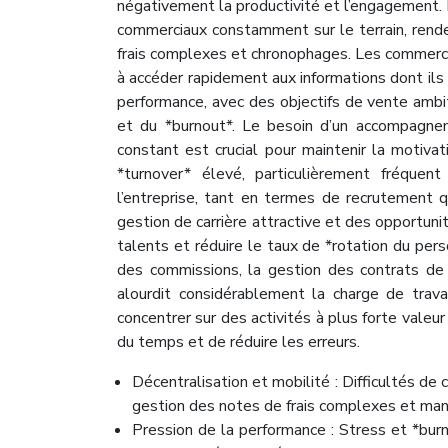
négativement la productivité et l’engagement. 
commerciaux constamment sur le terrain, renden
frais complexes et chronophages. Les commerci
à accéder rapidement aux informations dont ils
performance, avec des objectifs de vente ambit
et du *burnout*. Le besoin d’un accompagnem
constant est crucial pour maintenir la motivat
*turnover* élevé, particulièrement fréquen
l’entreprise, tant en termes de recrutement 
gestion de carrière attractive et des opportun
talents et réduire le taux de *rotation du per
des commissions, la gestion des contrats de
alourdit considérablement la charge de trav
concentrer sur des activités à plus forte valeu
du temps et de réduire les erreurs.
Décentralisation et mobilité : Difficultés de 
gestion des notes de frais complexes et manue
Pression de la performance : Stress et *bur