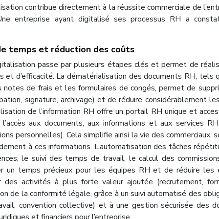
alisation contribue directement à la réussite commerciale de l’ent
. Une entreprise ayant digitalisé ses processus RH a consta
de temps et réduction des coûts
italisation passe par plusieurs étapes clés et permet de réali
ts et d’efficacité. La dématérialisation des documents RH, tels 
les notes de frais et les formulaires de congés, permet de suppr
obation, signature, archivage) et de réduire considérablement le
lisation de l’information RH offre un portail RH unique et acces
 l’accès aux documents, aux informations et aux services R
ons personnelles). Cela simplifie ainsi la vie des commerciaux, 
dement à ces informations. L’automatisation des tâches répétit
nces, le suivi des temps de travail, le calcul des commission
r un temps précieux pour les équipes RH et de réduire les e
r des activités à plus forte valeur ajoutée (recrutement, for
on de la conformité légale, grâce à un suivi automatisé des obli
avail, convention collective) et à une gestion sécurisée des 
idiques et financiers pour l’entreprise.