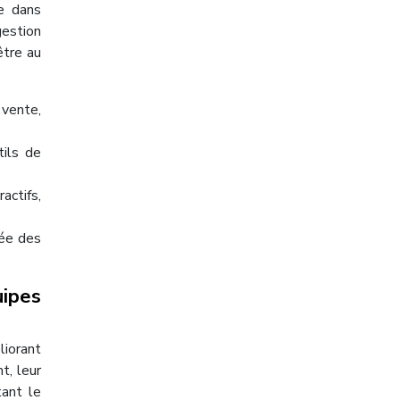
ie dans
gestion
être au
 vente,
tils de
ctifs,
iée des
uipes
liorant
t, leur
tant le