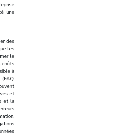
reprise
té une
ser des
que les
imer le
s coûts
sible à
H (FAQ,
souvent
ives et
s et la
rreurs
mation,
gations
données