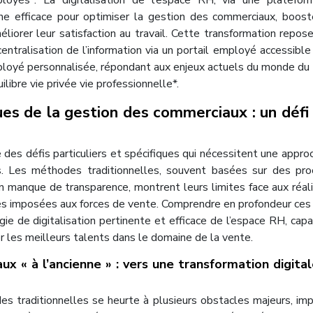
loyés*. La digitalisation de l’espace RH, via une platefo
 efficace pour optimiser la gestion des commerciaux, boost
iorer leur satisfaction au travail. Cette transformation repose
centralisation de l’information via un portail employé accessible
loyé personnalisée, répondant aux enjeux actuels du monde du t
libre vie privée vie professionnelle*.
es de la gestion des commerciaux : un défi
des défis particuliers et spécifiques qui nécessitent une appr
s. Les méthodes traditionnelles, souvent basées sur des pr
 manque de transparence, montrent leurs limites face aux réal
es imposées aux forces de vente. Comprendre en profondeur ces
ie de digitalisation pertinente et efficace de l’espace RH, cap
r les meilleurs talents dans le domaine de la vente.
x « à l’ancienne » : vers une transformation digita
s traditionnelles se heurte à plusieurs obstacles majeurs, im