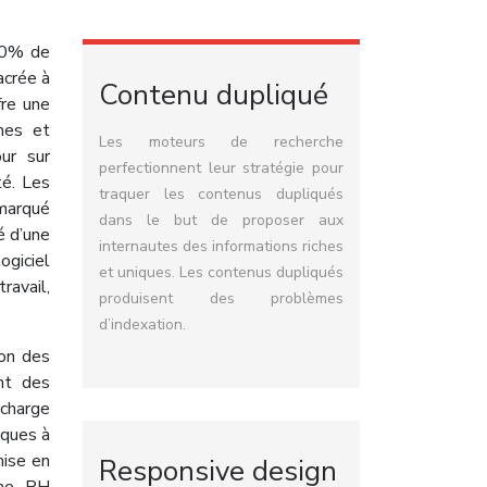
30% de
acrée à
Contenu dupliqué
fre une
mes et
Les moteurs de recherche
ur sur
perfectionnent leur stratégie pour
té. Les
traquer les contenus dupliqués
 marqué
dans le but de proposer aux
é d’une
internautes des informations riches
ogiciel
et uniques. Les contenus dupliqués
ravail,
produisent des problèmes
d’indexation.
ion des
nt des
charge
iques à
mise en
Responsive design